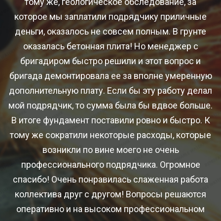
 и
тому же, геологическое обследование, за
о
которое мы заплатили подрядчику приличные
деньги, оказалось не совсем полным. В грунте
х
оказалась бетонная плита! Но менеджер с
бригадиром быстро решили и этот вопрос и
бригада демонтировала ее за вполне умеренную
дополнительную плату. Если бы эту работу делал
мой подрядчик, то сумма была бы вдвое больше.
й
В итоге фундамент поставили ровно и быстро. К
а,
тому же сократили некоторые расходы, которые
з
возникли по вине моего не очень
профессионального подрядчика. Огромное
спасибо! Очень понравилась слаженная работа
коллектива друг с другом! Вопросы решаются
оперативно и на высоком профессиональном